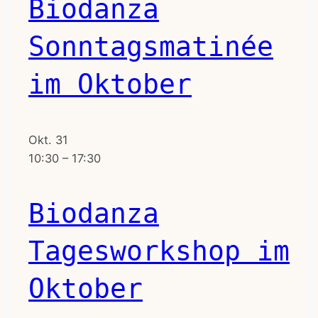
Biodanza
Sonntagsmatinée
im Oktober
Okt.
31
10:30
–
17:30
Biodanza
Tagesworkshop im
Oktober