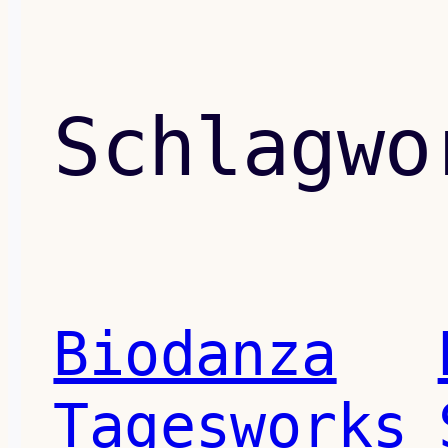
Schlagw
Biodanza
Tagesworks