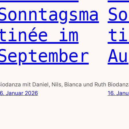
Sonntagsma
So
tinée im
ti
September
Au
iodanza mit Daniel, Nils, Bianca und Ruth
Biodanza
6. Januar 2026
16. Jan