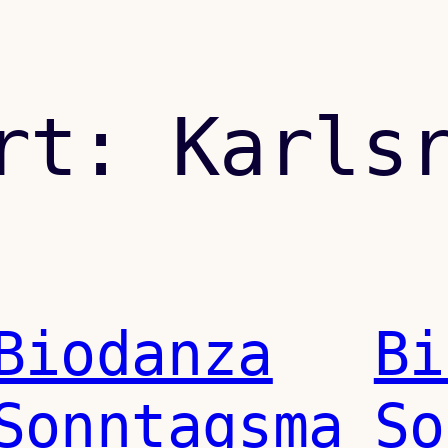
ort:
Karls
Biodanza
Bi
Sonntagsma
So