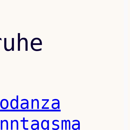
ruhe
odanza
nntagsma